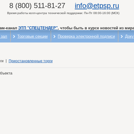
8 (800) 511-81-27
info@etpsp.ru
Время работы колл-центра технической поддержки: Пн-Пт 08:00-16:00 (МСК)
рам-канал
ЭТП "СПЕЦТЕНДЕР"
, чтобы быть в курсе новостей из мира
 зал
Торговые секции
Проверка электронной подписи
Доку
ги
Приостановленные торги
объекта