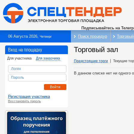
Подписывайтесь на Телег
06 Августа 2026
,
Поиск процедур
Торговый
Четверг
Торговый зал
Вход на площадку
Для участника
Для заказчика
Предстоящие торги
Текущие тор
Логин
В данном списке нет ни одного 
Пароль
Войти
Регистрация участника
Восстановить пароль