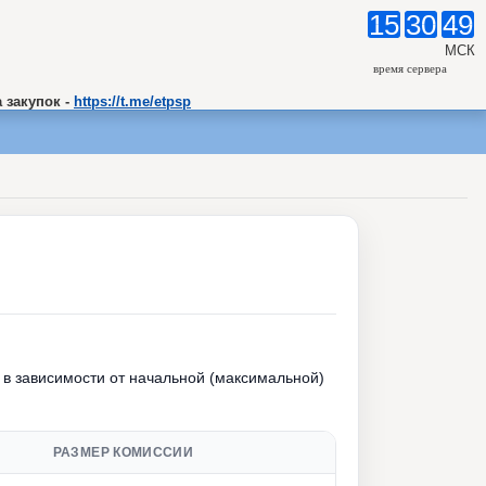
15
30
49
МСК
время сервера
 закупок -
https://t.me/etpsp
в зависимости от начальной (максимальной)
РАЗМЕР КОМИССИИ