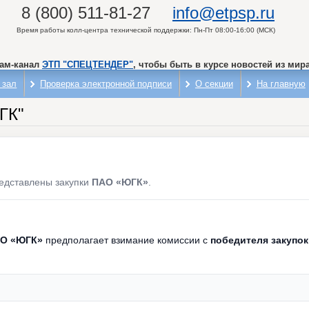
8 (800) 511-81-27
info@etpsp.ru
Время работы колл-центра технической поддержки: Пн-Пт 08:00-16:00 (МСК)
рам-канал
ЭТП "СПЕЦТЕНДЕР"
, чтобы быть в курсе новостей из мира
 зал
Проверка электронной подписи
О секции
На главную
ГК"
едставлены закупки
ПАО «ЮГК»
.
О «ЮГК»
предполагает взимание комиссии с
победителя закупок