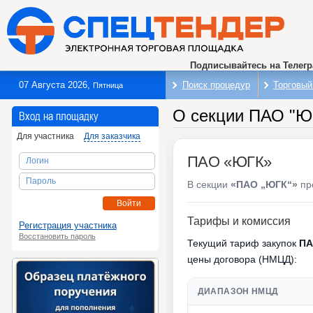
Подписывайтесь на Телег
07 Августа 2026
,
Поиск процедур
Торговый
Пятница
О секции ПАО "Ю
Вход на площадку
Для участника
Для заказчика
ПАО «ЮГК»
Логин
Пароль
В секции
«ПАО „ЮГК“»
пр
Войти
Тарифы и комиссия
Регистрация участника
Восстановить пароль
Текущий тариф закупок
ПА
цены договора (НМЦД):
ДИАПАЗОН НМЦД