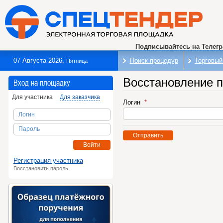
Подписывайтесь на Телег
07 Августа 2026
,
Поиск процедур
Торговый
Пятница
Восстановление 
Вход на площадку
Для участника
Для заказчика
Логин
Логин
Пароль
Отправить
Войти
Регистрация участника
Восстановить пароль