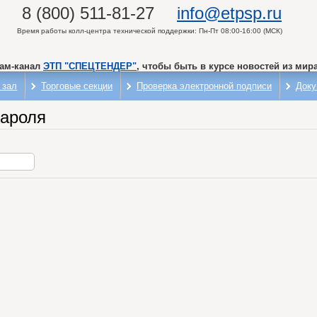
8 (800) 511-81-27
info@etpsp.ru
Время работы колл-центра технической поддержки: Пн-Пт 08:00-16:00 (МСК)
рам-канал
ЭТП "СПЕЦТЕНДЕР"
, чтобы быть в курсе новостей из мира
 зал
Торговые секции
Проверка электронной подписи
Доку
пароля