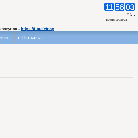
11
56
03
МСК
время сервера
 закупок -
https://t.me/etpsp
менты
На главную