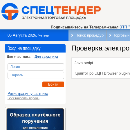
Подписывайтесь на Телеграм-канал
ЭТП 
06 Августа 2026
,
Поиск процедур
Торговый
Четверг
Проверка электро
Вход на площадку
Для участника
Для заказчика
Java script
Логин
КриптоПро ЭЦП Browser plug-in
Пароль
Войти
Регистрация участника
Восстановить пароль