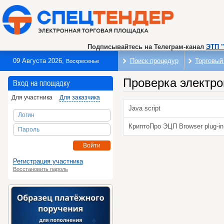
Подписывайтесь на Телеграм-канал
ЭТП 
09 Августа 2026
,
Поиск процедур
Торговый
Воскресенье
Проверка электро
Вход на площадку
Для участника
Для заказчика
Java script
Логин
КриптоПро ЭЦП Browser plug-in
Пароль
Войти
Регистрация участника
Восстановить пароль