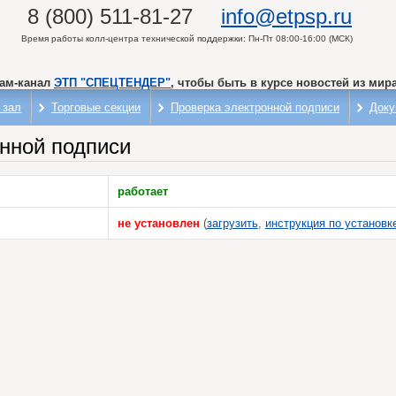
8 (800) 511-81-27
info@etpsp.ru
Время работы колл-центра технической поддержки: Пн-Пт 08:00-16:00 (МСК)
рам-канал
ЭТП "СПЕЦТЕНДЕР"
, чтобы быть в курсе новостей из мира
 зал
Торговые секции
Проверка электронной подписи
Доку
нной подписи
работает
не установлен
(
загрузить
,
инструкция по установк