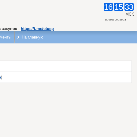
16
15
33
МСК
время сервера
 закупок -
https://t.me/etpsp
менты
На главную
е
)