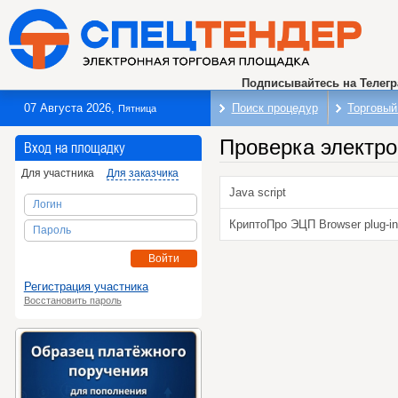
Подписывайтесь на Телег
07 Августа 2026
,
Поиск процедур
Торговый
Пятница
Проверка электро
Вход на площадку
Для участника
Для заказчика
Java script
Логин
КриптоПро ЭЦП Browser plug-in
Пароль
Войти
Регистрация участника
Восстановить пароль